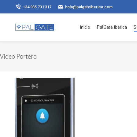
+34 935 731 317
hola@palgateiberica.com
Inicio
PalGate Iberica
S
Video Portero