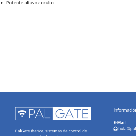
Potente altavoz oculto.
Informació
E-Mail
hola@palg
PalGate Iberica, sistemas de control de