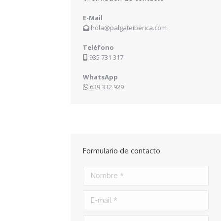
E-Mail
hola@palgateiberica.com
Teléfono
935 731 317
WhatsApp
639 332 929
Formulario de contacto
Nombre *
E-mail *
Teléfono *